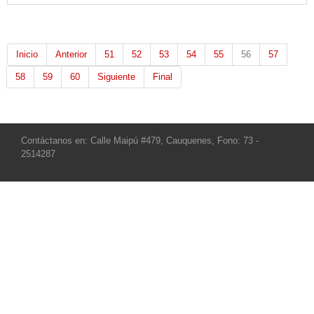
Inicio
Anterior
51
52
53
54
55
56
57
58
59
60
Siguiente
Final
Contáctanos en: Calle Maipú #479, Cauquenes, Fono: 73 -
2514287