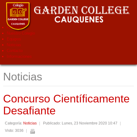
Home
Nuestro Colegio
Equipos
Noticias
Contacto
Informaciones
Noticias
Concurso Científicamente
Desafiante
Categoría:
Noticias
Publicado: Lunes, 23 Noviembre 2020 10:47
Visto: 3036