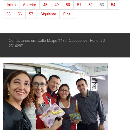
Inicio
Anterior
48
49
50
51
52
53
54
55
56
57
Siguiente
Final
Contáctanos en: Calle Maipú #479, Cauquenes, Fono: 73 -
2514287