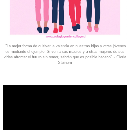
”La mejor forma de cultivar la valentía en nuestras hijas y otras jóvenes
es mediante el ejemplo. Si ven a sus madres y a otras mujeres de sus
vidas afrontar el futuro sin temor, sabrán que es posible hacerlo”. - Gloria
Steinem