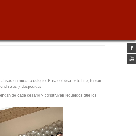
clases en nuestro colegio. Para celebrar este hito, fueron
rendizajes y despedidas.
prendan de cada desafío y construyan recuerdos que los