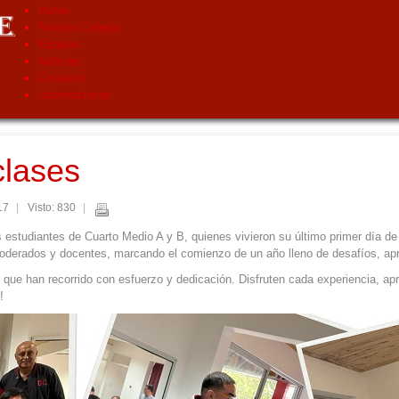
Home
Nuestro Colegio
Equipos
Noticias
Contacto
Informaciones
clases
17
Visto: 830
s estudiantes de Cuarto Medio A y B, quienes vivieron su último primer día de 
poderados y docentes, marcando el comienzo de un año lleno de desafíos, ap
 que han recorrido con esfuerzo y dedicación. Disfruten cada experiencia, a
!