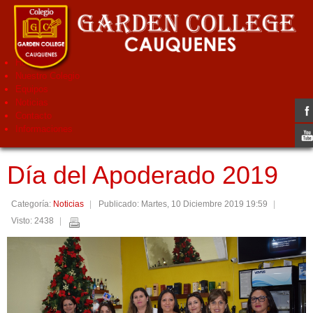
Home
Nuestro Colegio
Equipos
Noticias
Contacto
Informaciones
Día del Apoderado 2019
Categoría:
Noticias
Publicado: Martes, 10 Diciembre 2019 19:59
Visto: 2438