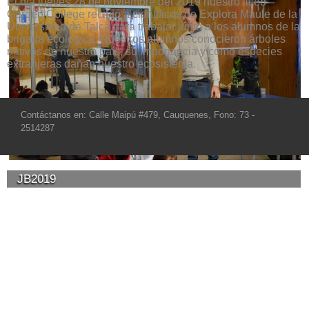
El día jueves 28 de noviembre del 2019 nuestro liceo
Garden College recibió a científicos de Explora Maule de la
Universidad de Talca para trabajar junto a los alumnos de la
brigada ecológica. Nuestros alumnos conocieron árboles
nativos de nuestro país, su importancia y como especies
extranjeras dañan nuestro ecosistema.
Contáctanos en: Calle Maipú #479, Cauquenes, Fono: 73 -
2514287
JB2019