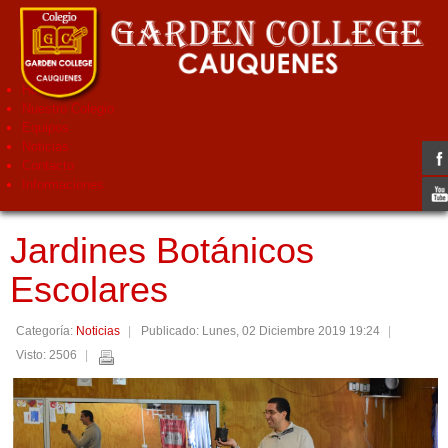
Home
Nuestro Colegio
Equipos
Noticias
Contacto
Informaciones
Jardines Botánicos
Escolares
Categoría:
Noticias
Publicado: Lunes, 02 Diciembre 2019 19:24
Visto: 2506