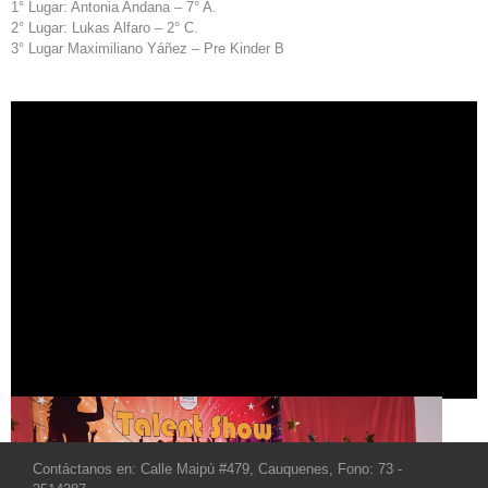
1° Lugar: Antonia Andana – 7° A.
2° Lugar: Lukas Alfaro – 2° C.
3° Lugar Maximiliano Yáñez – Pre Kinder B
Contáctanos en: Calle Maipú #479, Cauquenes, Fono: 73 -