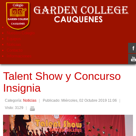
Home
Nuestro Colegio
Equipos
Noticias
Contacto
Informaciones
Talent Show y Concurso
Insignia
Categoría:
Noticias
Publicado: Miércoles, 02 Octubre 2019 11:06
Visto: 3129