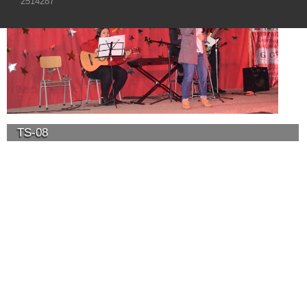
2514287
TS-08