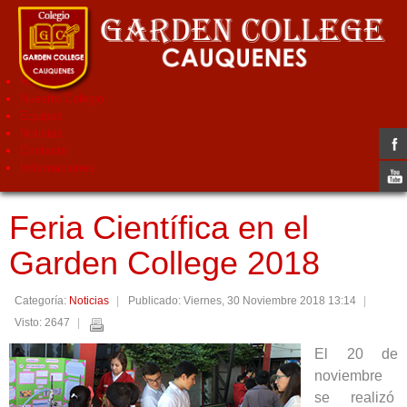
Home
Nuestro Colegio
Equipos
Noticias
Contacto
Informaciones
Feria Científica en el
Garden College 2018
Categoría:
Noticias
Publicado: Viernes, 30 Noviembre 2018 13:14
Visto: 2647
El 20 de
noviembre
se realizó