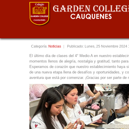
Último día de clases 
Categoría:
Noticias
Publicado: Lunes, 25 Noviembre 2024 
El último día de clases del 4° Medio A en nuestro estableci
momentos llenos de alegría, nostalgia y gratitud, tanto p
Esperamos de corazón que nuestro establecimiento haya sid
de una nueva etapa llena de desafíos y oportunidades, y c
aventura que está por comenzar. ¡Gracias por ser parte de n