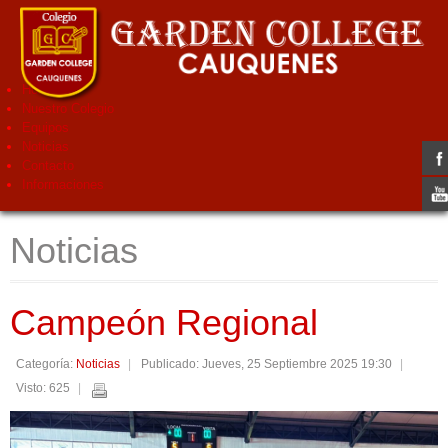
Home
Nuestro Colegio
Equipos
Noticias
Contacto
Informaciones
Noticias
Campeón Regional
Categoría:
Noticias
Publicado: Jueves, 25 Septiembre 2025 19:30
Visto: 625